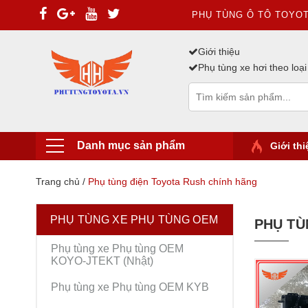
PHỤ TÙNG Ô TÔ TOYO
Giới thiệu
Phụ tùng xe hơi theo loại
Danh mục sản phẩm
Giới thi
Trang chủ
/
Phụ tùng điện Toyota Rush chính hãng
PHỤ TÙNG XE PHỤ TÙNG OEM
PHỤ TÙ
Phụ tùng xe Phụ tùng OEM
KOYO-JTEKT (Nhật)
Phụ tùng xe Phụ tùng OEM KYB