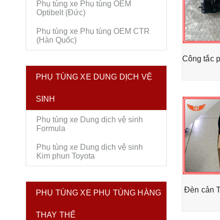
Phụ tùng xe Phụ tùng OEM
Optibelt (Đức)
Phụ tùng xe Phụ tùng OEM CTR
(Hàn Quốc)
PHỤ TÙNG XE DUNG DỊCH VỆ
SINH
Phụ tùng xe Dung dịch vệ sinh
Formula
Phụ tùng xe Dung dịch vệ sinh
Kim phun Toyota
Đèn cản 
PHỤ TÙNG XE PHỤ TÙNG HÀNG
THAY THẾ